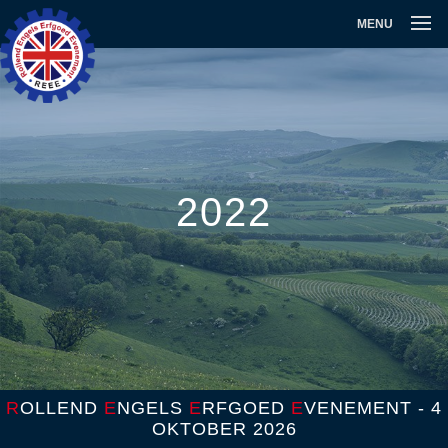
MENU
2022
R
OLLEND
E
NGELS
E
RFGOED
E
VENEMENT - 4
OKTOBER 2026